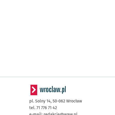
pl. Solny 14,
50-062
Wrocław
tel. 71 776 71 42
e-mail:
redakcja@araw.pl