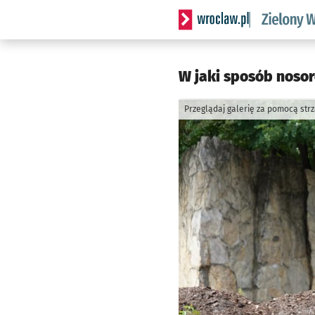
Serwis informacyjny wrocl
W jaki sposób nosor
Przeglądaj galerię za pomocą str