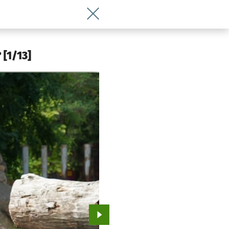
Wróć do artykułu W jaki sposób nosoro
 [1/13]
Przejdź do kolejnego zdjęcia.