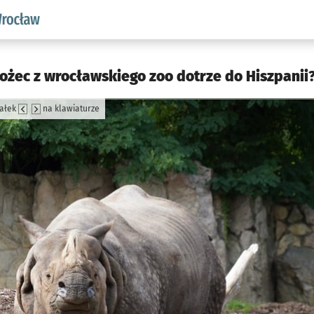
aw.pl podserwis: Środowisko we Wrocławiu
ożec z wrocławskiego zoo dotrze do Hiszpanii?
załek
na klawiaturze