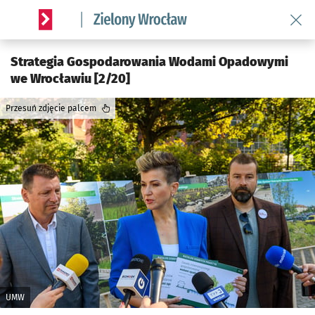
Wróć
Serwis informacyjny wroclaw.pl podserwis: Środowisko we 
Strategia Gospodarowania Wodami Opadowymi
we Wrocławiu [2/20]
Przesuń zdjęcie palcem
UMW