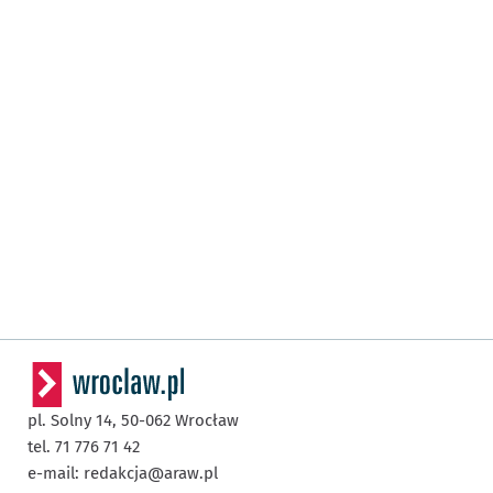
pl. Solny 14,
50-062
Wrocław
tel. 71 776 71 42
e-mail:
redakcja@araw.pl