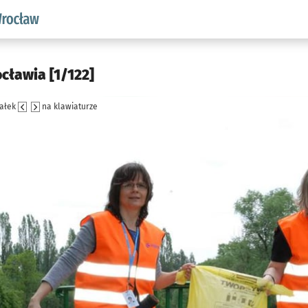
aw.pl podserwis: Środowisko we Wrocławiu
cławia [1/122]
załek
na klawiaturze