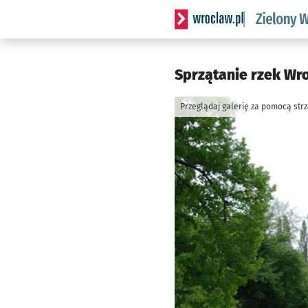
Serwis informacyjny wrocl
Sprzątanie rzek Wro
Przeglądaj galerię za pomocą str