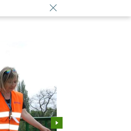
Wróć do artykułu Sprzątanie rzek Wro
Przejdź do kolejnego zdjęcia.