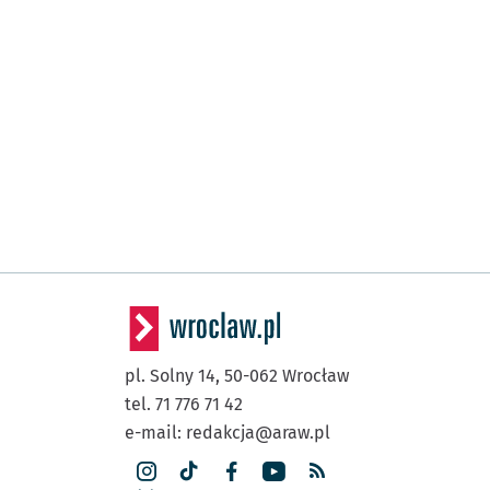
pl. Solny 14,
50-062
Wrocław
tel. 71 776 71 42
e-mail:
redakcja@araw.pl