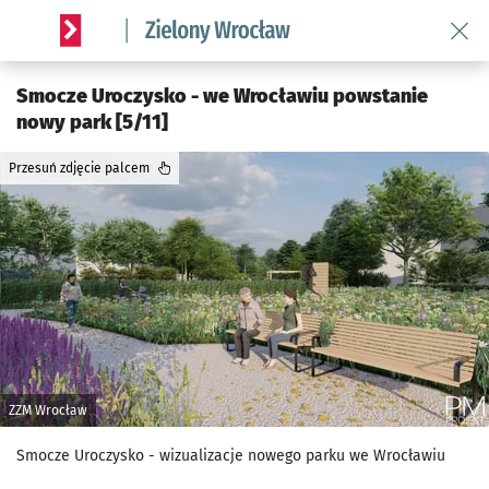
Wróć 
Serwis informacyjny wroclaw.pl podserwis: Środowisko we 
Smocze Uroczysko - we Wrocławiu powstanie
nowy park [5/11]
Przesuń zdjęcie palcem
ZZM Wrocław
Smocze Uroczysko - wizualizacje nowego parku we Wrocławiu