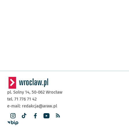
pl. Solny 14,
50-062
Wrocław
tel. 71 776 71 42
e-mail:
redakcja@araw.pl