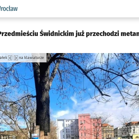
aw.pl podserwis: Środowisko we Wrocławiu
rzedmieściu Świdnickim już przechodzi meta
załek
na klawiaturze