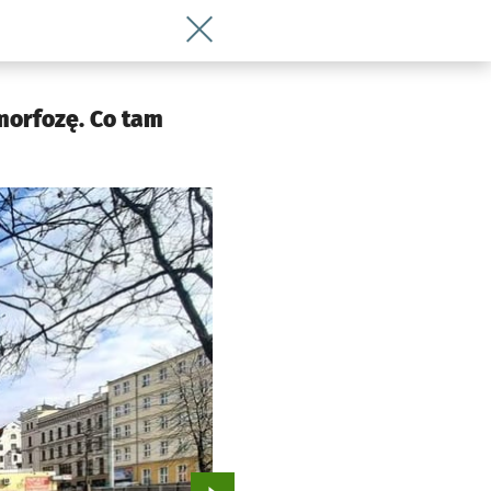
Wróć do artykułu Skwer Niemena na P
morfozę. Co tam