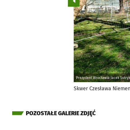
Przejdź do poprzedniego zd
Prezydent Wrocławia Jacek Sutry
Skwer Czesława Niemena
POZOSTAŁE GALERIE ZDJĘĆ