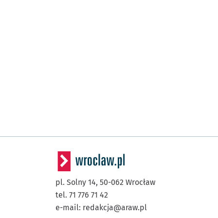
pl. Solny 14,
50-062
Wrocław
tel. 71 776 71 42
e-mail:
redakcja@araw.pl