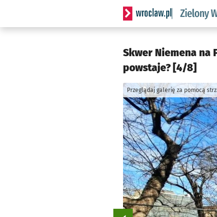
Serwis informacyjny wrocl
Skwer Niemena na P
powstaje? [4/8]
Przeglądaj galerię za pomocą str