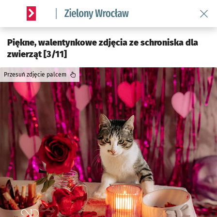
Wróć 
Serwis informacyjny wroclaw.pl podserwis: Środowisko we 
Piękne, walentynkowe zdjęcia ze schroniska dla
zwierząt [3/11]
Przesuń zdjęcie palcem