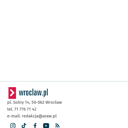
pl. Solny 14,
50-062
Wrocław
tel. 71 776 71 42
e-mail:
redakcja@araw.pl