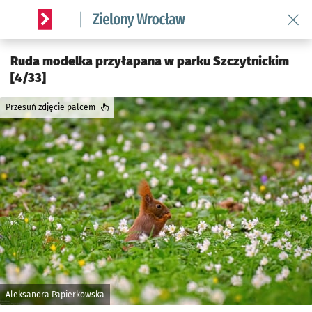
Wróć 
Serwis informacyjny wroclaw.pl podserwis: Środowisko we 
Ruda modelka przyłapana w parku Szczytnickim
[4/33]
Przesuń zdjęcie palcem
Aleksandra Papierkowska