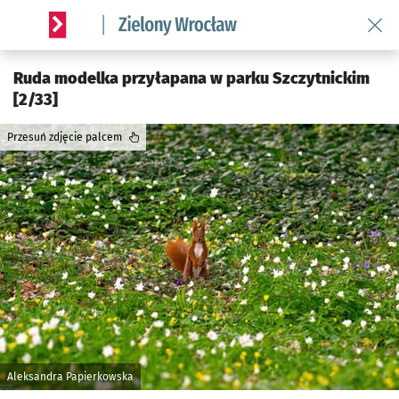
Wróć 
Serwis informacyjny wroclaw.pl podserwis: Środowisko we 
Ruda modelka przyłapana w parku Szczytnickim
[2/33]
Przesuń zdjęcie palcem
Aleksandra Papierkowska