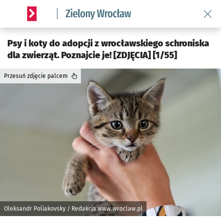
Wróć 
Serwis informacyjny wroclaw.pl podserwis: Środowisko we 
Psy i koty do adopcji z wrocławskiego schroniska
dla zwierząt. Poznajcie je! [ZDJĘCIA] [1/55]
Przesuń zdjęcie palcem
Oleksandr Poliakovsky / Redakcja www.wroclaw.pl