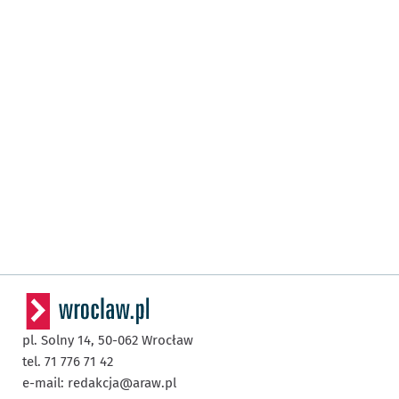
pl. Solny 14,
50-062
Wrocław
tel. 71 776 71 42
e-mail:
redakcja@araw.pl