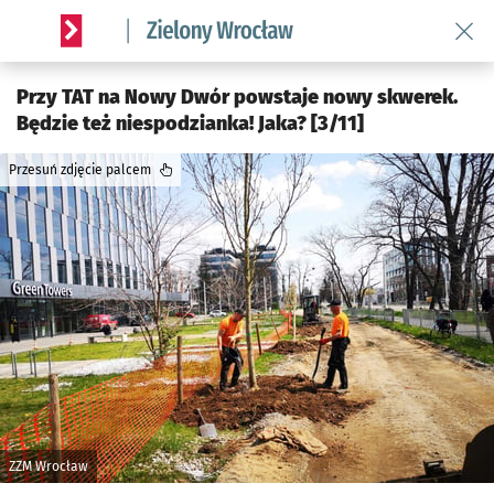
Wróć 
Serwis informacyjny wroclaw.pl podserwis: Środowisko we 
Przy TAT na Nowy Dwór powstaje nowy skwerek.
Będzie też niespodzianka! Jaka? [3/11]
Przesuń zdjęcie palcem
ZZM Wrocław