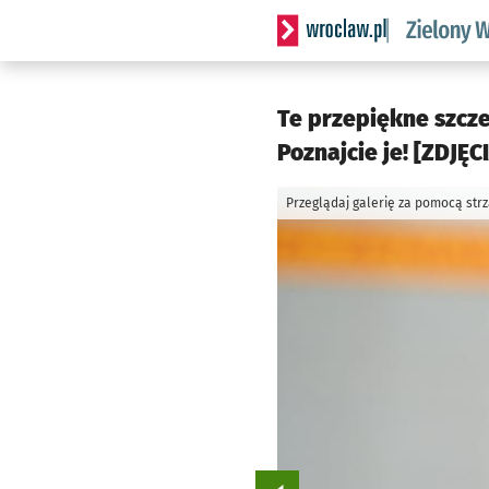
Serwis informacyjny wrocl
Te przepiękne szcze
Poznajcie je! [ZDJĘC
Przeglądaj galerię za pomocą str