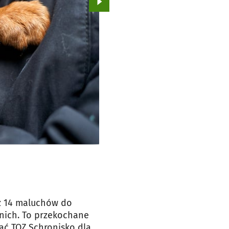
Przejdź do kolejnego zdjęcia.
z 14 maluchów do
z nich. To przekochane
tać TOZ Schronisko dla