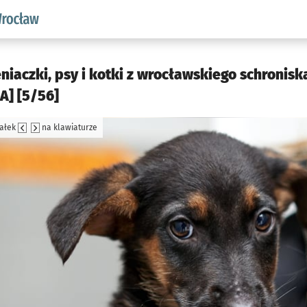
aw.pl podserwis: Środowisko we Wrocławiu
niaczki, psy i kotki z wrocławskiego schronis
IA] [5/56]
załek
na klawiaturze