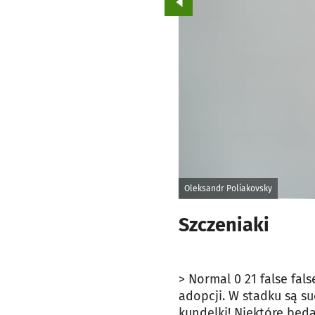
Przejdź do poprzedniego zd
Oleksandr Poliakovsky
Szczeniaki
>
Normal
0
21
false
fals
adopcji. W stadku są suc
kundelki! Niektóre będą