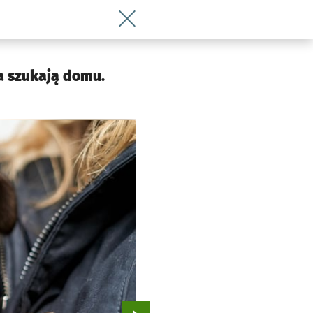
Wróć do artykułu Te przepiękne szczeni
ka szukają domu.