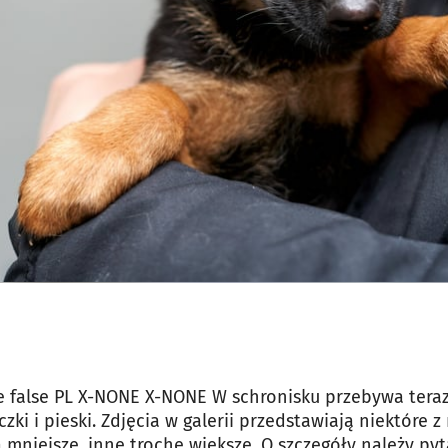
jęcia.
e
false
PL
X-NONE
X-NONE
W schronisku przebywa tera
zki i pieski. Zdjęcia w galerii przedstawiają niektóre 
 mniejsze, inne trochę większe. O szczegóły należy py