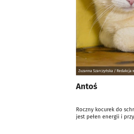
Zuzanna Szarczyńska / Redakcja
Antoś
Roczny kocurek do schr
jest pełen energii i prz