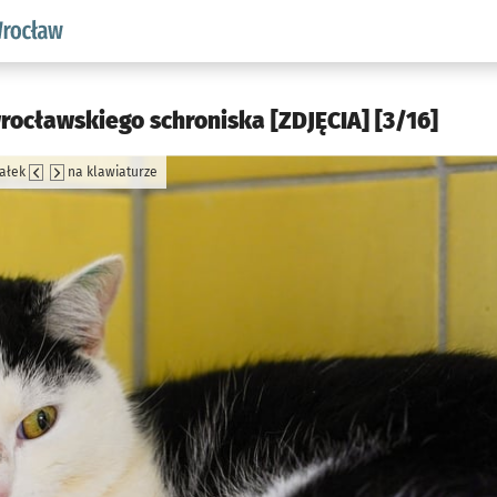
aw.pl podserwis: Środowisko we Wrocławiu
wrocławskiego schroniska [ZDJĘCIA] [3/16]
załek
na klawiaturze
jęcia.