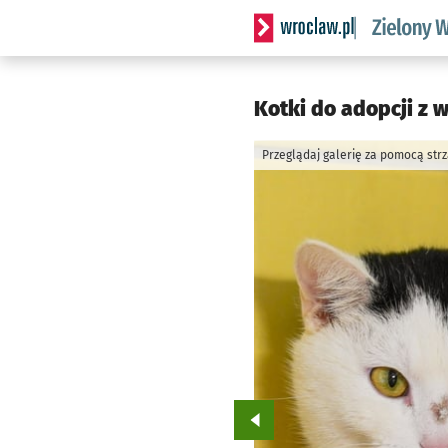
Serwis informacyjny wrocl
Kotki do adopcji z 
Przeglądaj galerię za pomocą str
Przejdź do poprzedniego zd