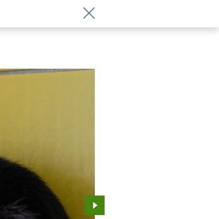
Wróć do artykułu Kotki do adopcji z w
Przejdź do kolejnego zdjęcia.