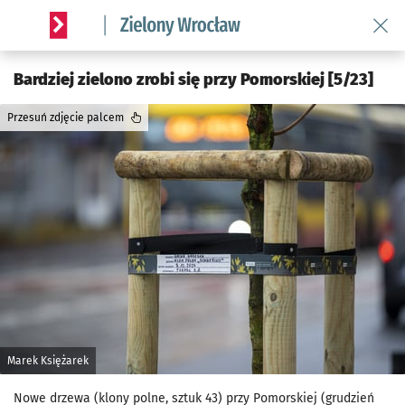
Wróć 
Serwis informacyjny wroclaw.pl podserwis: Środowisko we 
Bardziej zielono zrobi się przy Pomorskiej [5/23]
Przesuń zdjęcie palcem
Marek Księżarek
Nowe drzewa (klony polne, sztuk 43) przy Pomorskiej (grudzień