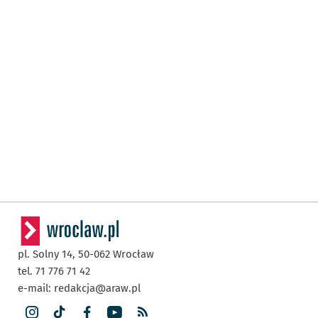
pl. Solny 14,
50-062
Wrocław
tel. 71 776 71 42
e-mail:
redakcja@araw.pl