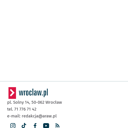
pl. Solny 14,
50-062
Wrocław
tel. 71 776 71 42
e-mail:
redakcja@araw.pl