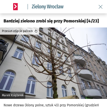
Wróć 
Serwis informacyjny wroclaw.pl podserwis: Środowisko we 
Bardziej zielono zrobi się przy Pomorskiej [4/23]
Przesuń zdjęcie palcem
Marek Księżarek
Nowe drzewa (klony polne, sztuk 43) przy Pomorskiej (grudzień