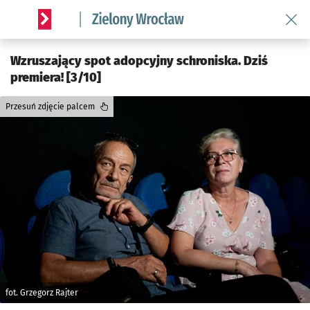
Wróć 
Serwis informacyjny wroclaw.pl podserwis: Środowisko we 
Wzruszający spot adopcyjny schroniska. Dziś
premiera! [3/10]
Przesuń zdjęcie palcem
fot. Grzegorz Rajter