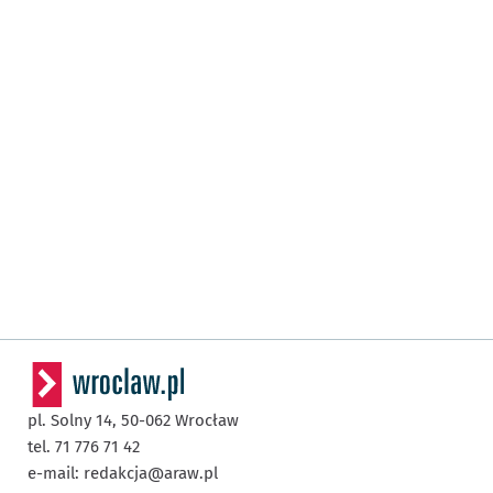
pl. Solny 14,
50-062
Wrocław
tel. 71 776 71 42
e-mail:
redakcja@araw.pl