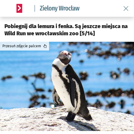
Wróć 
Serwis informacyjny wroclaw.pl podserwis: Środowisko we 
Pobiegnij dla lemura i fenka. Są jeszcze miejsca na
Wild Run we wrocławskim zoo [5/14]
Przesuń zdjęcie palcem