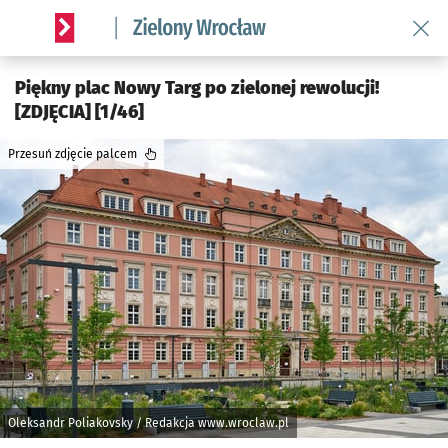
Wróć 
Serwis informacyjny wroclaw.pl podserwis: Środowisko we 
Piękny plac Nowy Targ po zielonej rewolucji!
[ZDJĘCIA] [1/46]
Przesuń zdjęcie palcem
Oleksandr Poliakovsky / Redakcja www.wroclaw.pl