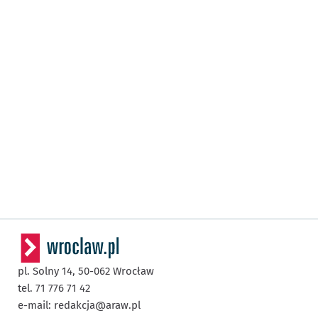
pl. Solny 14,
50-062
Wrocław
tel. 71 776 71 42
e-mail:
redakcja@araw.pl