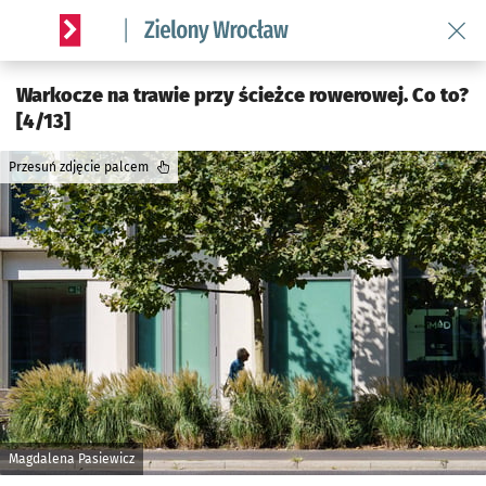
Wróć 
Serwis informacyjny wroclaw.pl podserwis: Środowisko we 
Warkocze na trawie przy ścieżce rowerowej. Co to?
[4/13]
Przesuń zdjęcie palcem
Magdalena Pasiewicz