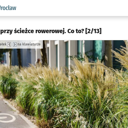
aw.pl podserwis: Środowisko we Wrocławiu
przy ścieżce rowerowej. Co to? [2/13]
załek
na klawiaturze
jęcia.