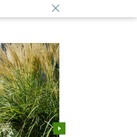
Wróć do artykułu Warkocze na trawie p
Przejdź do kolejnego zdjęcia.