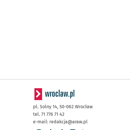
pl. Solny 14,
50-062
Wrocław
tel. 71 776 71 42
e-mail:
redakcja@araw.pl