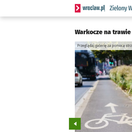
Serwis informacyjny wrocl
Warkocze na trawie 
Przeglądaj galerię za pomocą str
Przejdź do poprzedniego zd