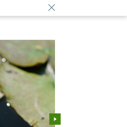
Wróć do artykułu Lilie wodne i rośli
Przejdź do kolejnego zdjęcia.