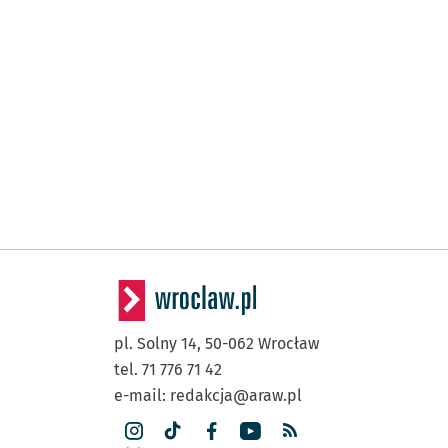
pl. Solny 14,
50-062
Wrocław
tel. 71 776 71 42
e-mail:
redakcja@araw.pl