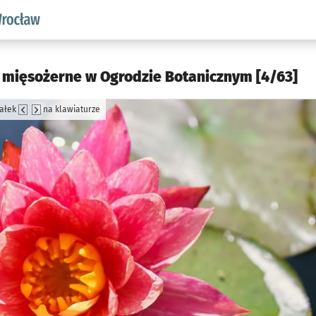
aw.pl podserwis: Środowisko we Wrocławiu
ny mięsożerne w Ogrodzie Botanicznym [4/63]
załek
na klawiaturze
jęcia.