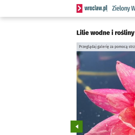
Serwis informacyjny wrocl
Lilie wodne i rośli
Przeglądaj galerię za pomocą str
Przejdź do poprzedniego zd