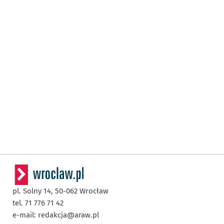
pl. Solny 14,
50-062
Wrocław
tel. 71 776 71 42
e-mail:
redakcja@araw.pl