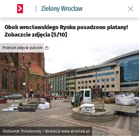
Wróć 
Serwis informacyjny wroclaw.pl podserwis: Środowisko we 
Obok wrocławskiego Rynku posadzono platany!
Zobaczcie zdjęcia [5/10]
Przesuń zdjęcie palcem
Oleksandr Poliakovsky / Redakcja www.wroclaw.pl