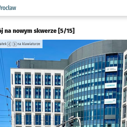
aw.pl podserwis: Środowisko we Wrocławiu
ój na nowym skwerze [5/15]
załek
na klawiaturze
jęcia.