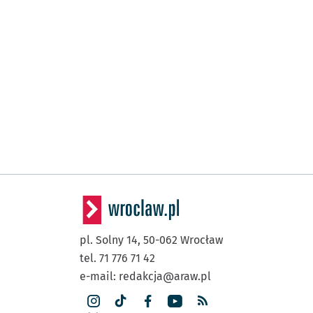
pl. Solny 14,
50-062
Wrocław
tel. 71 776 71 42
e-mail:
redakcja@araw.pl