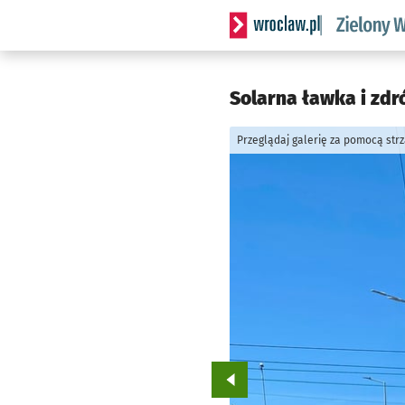
Serwis informacyjny wrocl
Solarna ławka i zdr
Przeglądaj galerię za pomocą str
Przejdź do poprzedniego zd