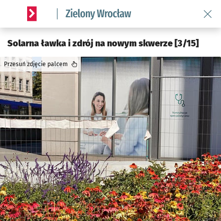
Wróć 
Serwis informacyjny wroclaw.pl podserwis: Środowisko we 
Solarna ławka i zdrój na nowym skwerze [3/15]
Przesuń zdjęcie palcem