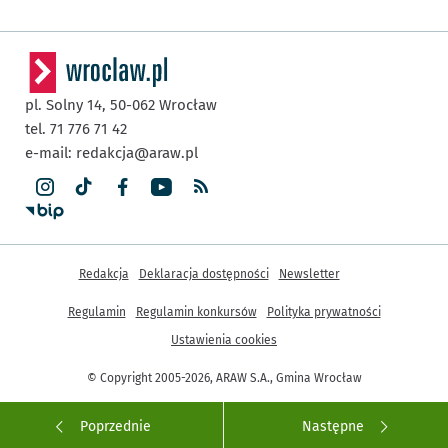
pl. Solny 14,
50-062
Wrocław
tel. 71 776 71 42
e-mail:
redakcja@araw.pl
Inne informacje
Redakcja
Deklaracja dostępności
Newsletter
Regulamin
Regulamin konkursów
Polityka prywatności
Ustawienia cookies
© Copyright 2005-2026, ARAW S.A., Gmina Wrocław
Poprzednie
Następne
Przejdź do poprzedniego zdjęcia.
Przejdź do kole