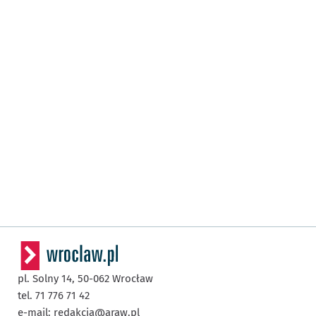
pl. Solny 14,
50-062
Wrocław
tel. 71 776 71 42
e-mail:
redakcja@araw.pl