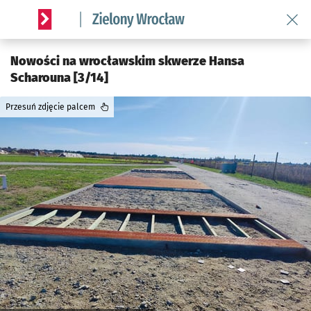
Wróć 
Serwis informacyjny wroclaw.pl podserwis: Środowisko we 
Nowości na wrocławskim skwerze Hansa
Scharouna [3/14]
Przesuń zdjęcie palcem