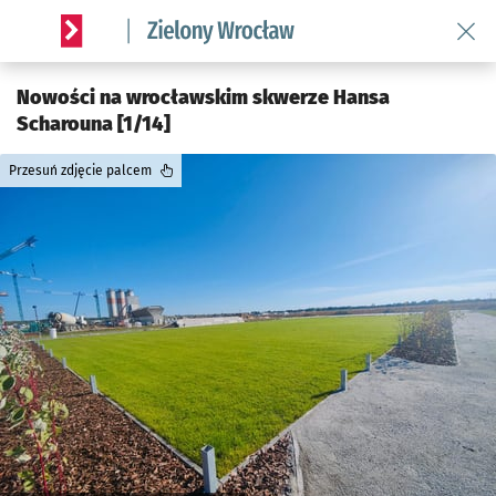
Wróć 
Serwis informacyjny wroclaw.pl podserwis: Środowisko we 
Nowości na wrocławskim skwerze Hansa
Scharouna [1/14]
Przesuń zdjęcie palcem