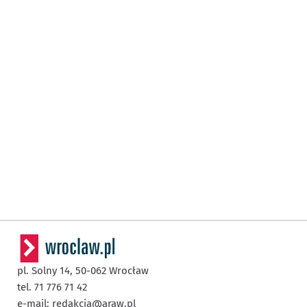
pl. Solny 14,
50-062
Wrocław
tel. 71 776 71 42
e-mail:
redakcja@araw.pl