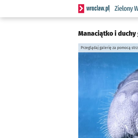
Serwis informacyjny wrocl
Manaciątko i duchy 
Przeglądaj galerię za pomocą str