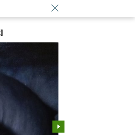
Wróć do artykułu Manaciątko i duchy 
]
Przejdź do kolejnego zdjęcia.