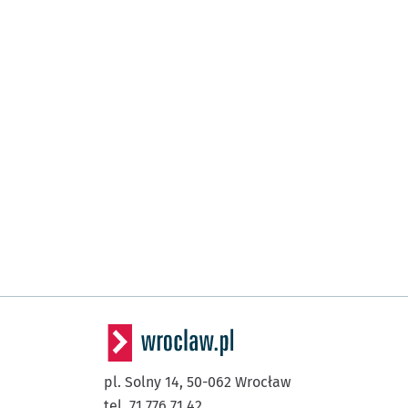
pl. Solny 14,
50-062
Wrocław
tel. 71 776 71 42