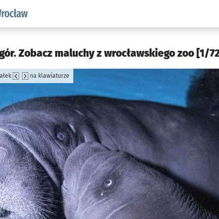
aw.pl podserwis: Środowisko we Wrocławiu
gór. Zobacz maluchy z wrocławskiego zoo [1/72
załek
na klawiaturze