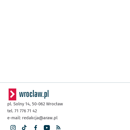
pl. Solny 14,
50-062
Wrocław
tel. 71 776 71 42
e-mail:
redakcja@araw.pl