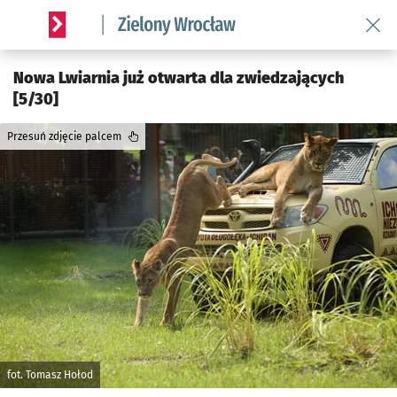
Wróć 
Serwis informacyjny wroclaw.pl podserwis: Środowisko we 
Nowa Lwiarnia już otwarta dla zwiedzających
[5/30]
Przesuń zdjęcie palcem
fot. Tomasz Hołod