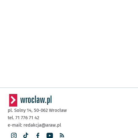
pl. Solny 14,
50-062
Wrocław
tel. 71 776 71 42
e-mail:
redakcja@araw.pl