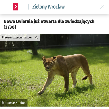
Wróć 
Serwis informacyjny wroclaw.pl podserwis: Środowisko we 
Nowa Lwiarnia już otwarta dla zwiedzających
[3/30]
Przesuń zdjęcie palcem
fot. Tomasz Hołod