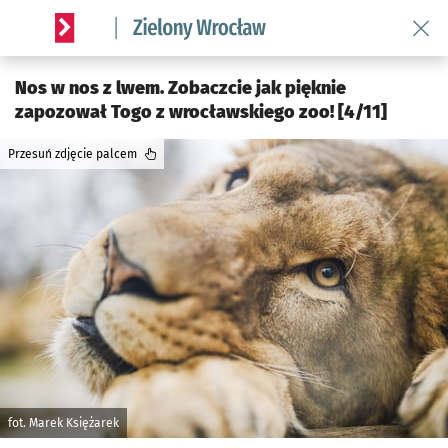
Wróć 
Serwis informacyjny wroclaw.pl podserwis: Środowisko we 
Nos w nos z lwem. Zobaczcie jak pięknie
zapozował Togo z wrocławskiego zoo! [4/11]
Przesuń zdjęcie palcem
fot. Marek Księżarek