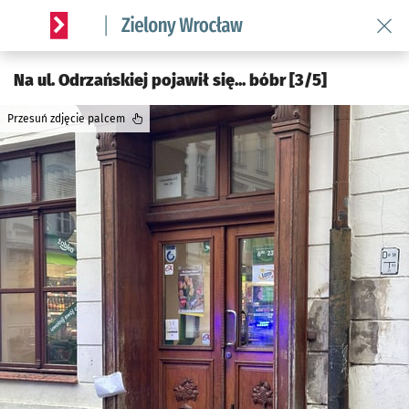
Wróć 
Serwis informacyjny wroclaw.pl podserwis: Środowisko we 
Na ul. Odrzańskiej pojawił się... bóbr [3/5]
Przesuń zdjęcie palcem