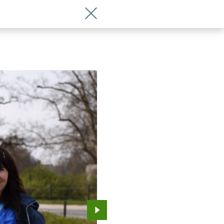
Wróć do artykułu Pomysł z Japonii ro
Przejdź do kolejnego zdjęcia.