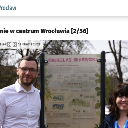
aw.pl podserwis: Środowisko we Wrocławiu
śnie w centrum Wrocławia [2/56]
załek
na klawiaturze
jęcia.