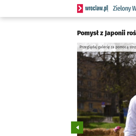
Serwis informacyjny wrocl
Pomysł z Japonii ro
Przeglądaj galerię za pomocą str
Przejdź do poprzedniego zd