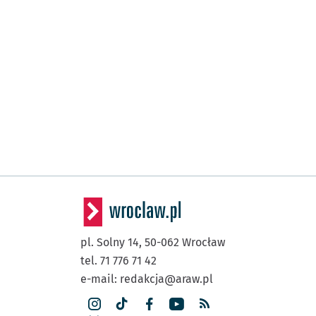
pl. Solny 14,
50-062
Wrocław
tel. 71 776 71 42
e-mail:
redakcja@araw.pl