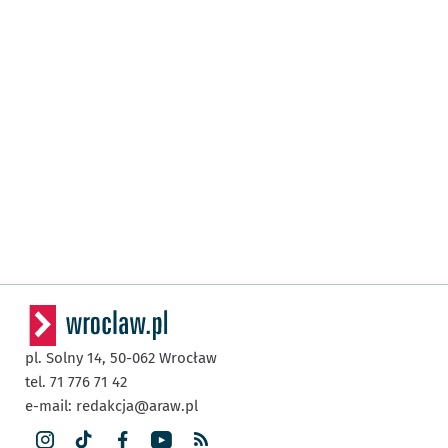
pl. Solny 14,
50-062
Wrocław
tel. 71 776 71 42
e-mail:
redakcja@araw.pl