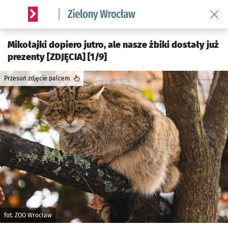
Wróć 
Serwis informacyjny wroclaw.pl podserwis: Środowisko we 
Mikołajki dopiero jutro, ale nasze żbiki dostały już
prezenty [ZDJĘCIA] [1/9]
Przesuń zdjęcie palcem
fot. ZOO Wrocław