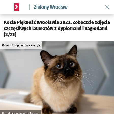
Wróć 
Serwis informacyjny wroclaw.pl podserwis: Środowisko we 
Kocia Piękność Wrocławia 2023. Zobaczcie zdjęcia
szczęśliwych laureatów z dyplomami i nagrodami
[2/21]
Przesuń zdjęcie palcem
Redakcja www.wroclaw.pl