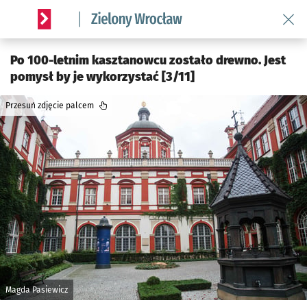
Wróć 
Serwis informacyjny wroclaw.pl podserwis: Środowisko we 
Po 100-letnim kasztanowcu zostało drewno. Jest
pomysł by je wykorzystać [3/11]
Przesuń zdjęcie palcem
Magda Pasiewicz