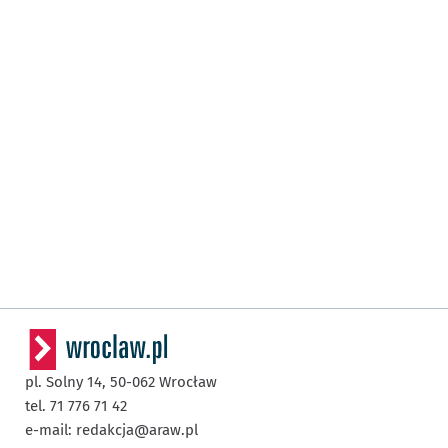
pl. Solny 14,
50-062
Wrocław
tel. 71 776 71 42
e-mail:
redakcja@araw.pl