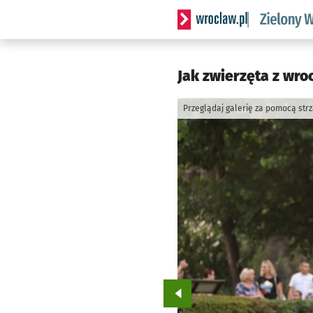
Serwis informacyjny wrocl
Jak zwierzęta z wro
Przeglądaj galerię za pomocą str
Przejdź do poprzedniego zd