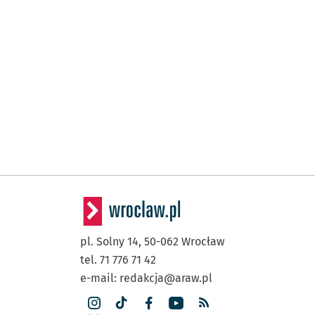
pl. Solny 14,
50-062
Wrocław
tel. 71 776 71 42
e-mail:
redakcja@araw.pl