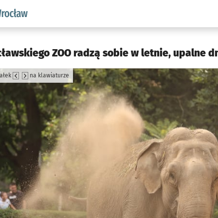
aw.pl podserwis: Środowisko we Wrocławiu
cławskiego ZOO radzą sobie w letnie, upalne dn
załek
na klawiaturze
jęcia.