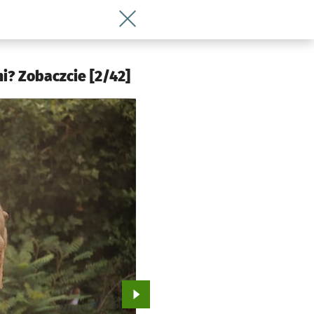
Wróć do artykułu Jak zwierzęta z wroc
i? Zobaczcie [2/42]
Przejdź do kolejnego zdjęcia.