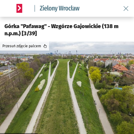
Wróć 
Serwis informacyjny wroclaw.pl podserwis: Środowisko we 
Górka "Pafawag" - Wzgórze Gajowickie (138 m
n.p.m.) [3/39]
Przesuń zdjęcie palcem