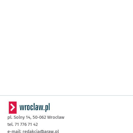
pl. Solny 14,
50-062
Wrocław
tel. 71 776 71 42
e-mail:
redakcja@araw.pl