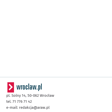
pl. Solny 14,
50-062
Wrocław
tel. 71 776 71 42
e-mail:
redakcja@araw.pl