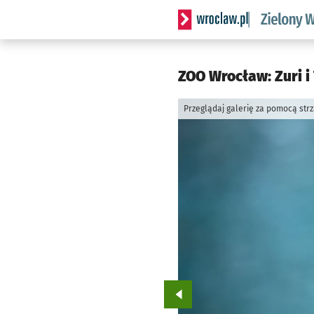
Serwis informacyjny wrocl
ZOO Wrocław: Zuri i
Przeglądaj galerię za pomocą str
Przejdź do poprzedniego zd