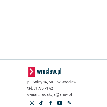
pl. Solny 14,
50-062
Wrocław
tel. 71 776 71 42
e-mail:
redakcja@araw.pl