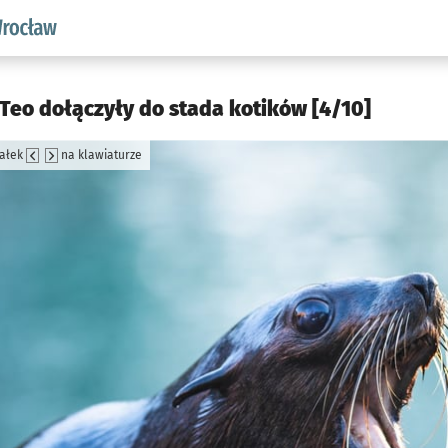
aw.pl podserwis: Środowisko we Wrocławiu
 Teo dołączyły do stada kotików [4/10]
załek
na klawiaturze
jęcia.