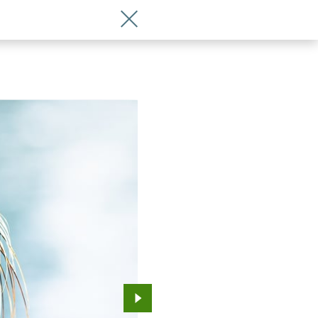
Wróć do artykułu ZOO Wrocław: Zuri i 
Przejdź do kolejnego zdjęcia.