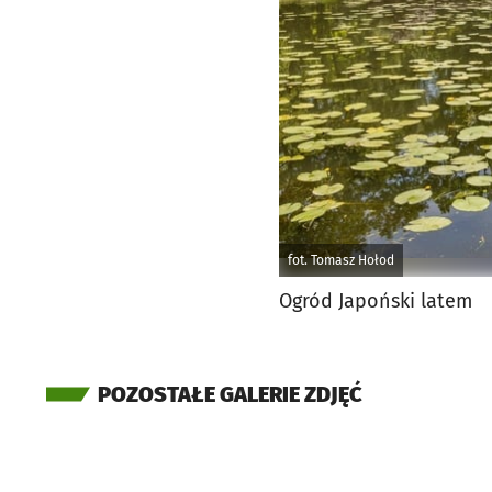
fot. Tomasz Hołod
Ogród Japoński latem
POZOSTAŁE GALERIE ZDJĘĆ