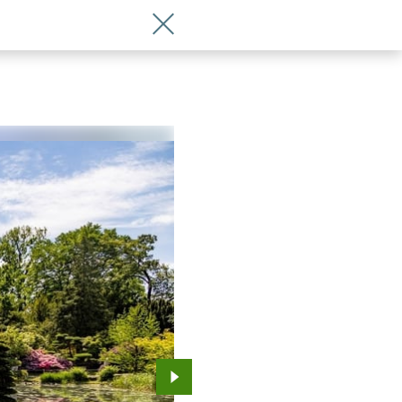
Wróć do artykułu Co słychać w zamkn
Przejdź do kolejnego zdjęcia.