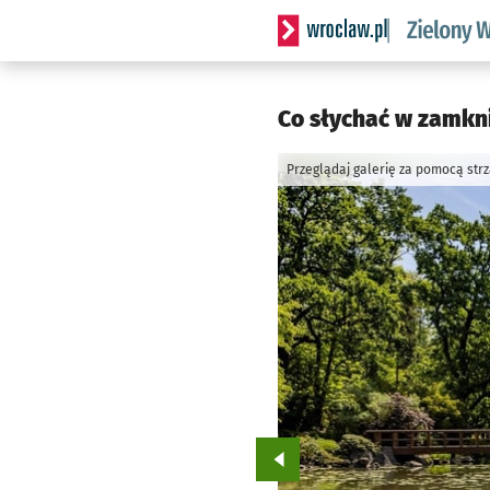
Serwis informacyjny wrocl
Co słychać w zamkn
Przeglądaj galerię za pomocą str
Przejdź do poprzedniego zd