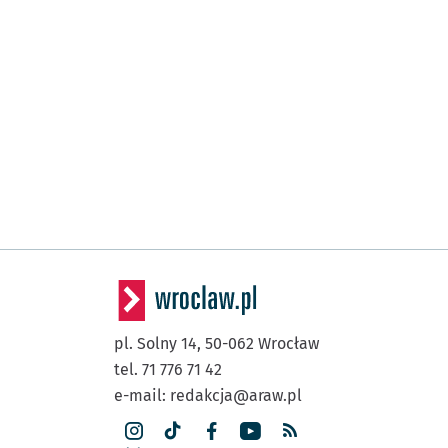
pl. Solny 14,
50-062
Wrocław
tel. 71 776 71 42
e-mail:
redakcja@araw.pl