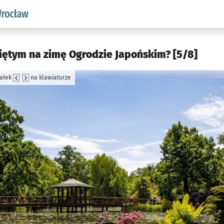
aw.pl podserwis: Środowisko we Wrocławiu
iętym na zimę Ogrodzie Japońskim? [5/8]
załek
na klawiaturze
jęcia.