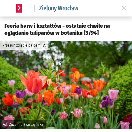
Wróć 
Serwis informacyjny wroclaw.pl podserwis: Środowisko we 
Feeria barw i kształtów - ostatnie chwile na
oglądanie tulipanów w botaniku [3/94]
Przesuń zdjęcie palcem
Fot. Zuzanna Szarczyńska