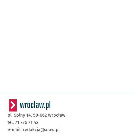
pl. Solny 14,
50-062
Wrocław
tel. 71 776 71 42
e-mail:
redakcja@araw.pl