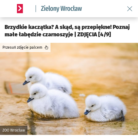
Wróć 
Serwis informacyjny wroclaw.pl podserwis: Środowisko we 
Brzydkie kaczątka? A skąd, są przepiękne! Poznaj
małe łabędzie czarnoszyje | ZDJĘCIA [4/9]
Przesuń zdjęcie palcem
ZOO Wrocław