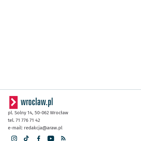
pl. Solny 14,
50-062
Wrocław
tel. 71 776 71 42
e-mail:
redakcja@araw.pl