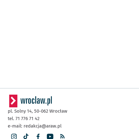
pl. Solny 14,
50-062
Wrocław
tel. 71 776 71 42
e-mail:
redakcja@araw.pl