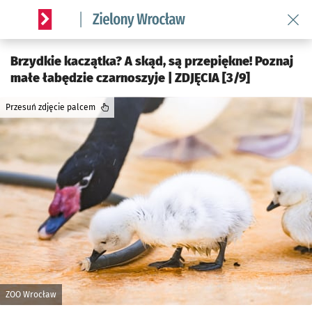
Wróć 
Serwis informacyjny wroclaw.pl podserwis: Środowisko we 
Brzydkie kaczątka? A skąd, są przepiękne! Poznaj
małe łabędzie czarnoszyje | ZDJĘCIA [3/9]
Przesuń zdjęcie palcem
ZOO Wrocław