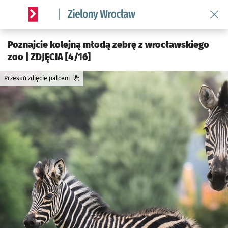
Wróć 
Serwis informacyjny wroclaw.pl podserwis: Środowisko we 
Poznajcie kolejną młodą zebrę z wrocławskiego
zoo | ZDJĘCIA [4/16]
Przesuń zdjęcie palcem