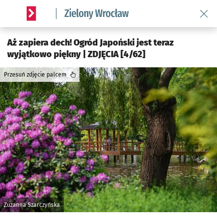
Wróć 
Serwis informacyjny wroclaw.pl podserwis: Środowisko we 
Aż zapiera dech! Ogród Japoński jest teraz
wyjątkowo piękny | ZDJĘCIA [4/62]
Przesuń zdjęcie palcem
Zuzanna Szarczyńska