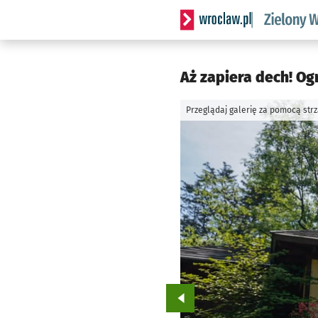
Serwis informacyjny wrocl
Aż zapiera dech! Og
Przeglądaj galerię za pomocą str
Przejdź do poprzedniego zd