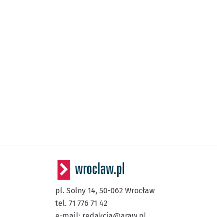
pl. Solny 14,
50-062
Wrocław
tel. 71 776 71 42
e-mail:
redakcja@araw.pl