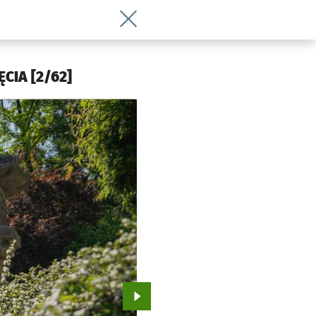
Wróć do artykułu Aż zapiera dech! Ogró
ĘCIA [2/62]
Przejdź do kolejnego zdjęcia.