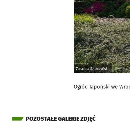
Zuzanna Szarczyńska
Ogród Japoński we Wroc
POZOSTAŁE GALERIE ZDJĘĆ