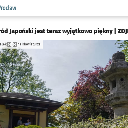
aw.pl podserwis: Środowisko we Wrocławiu
ród Japoński jest teraz wyjątkowo piękny | ZDJ
załek
na klawiaturze
jęcia.