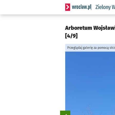
Serwis informacyjny wrocl
Arboretum Wojsławic
[4/9]
Przeglądaj galerię za pomocą str