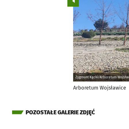
Przejdź do poprzedniego zd
Zygmunt Kącki/Arboretum Wojsła
Arboretum Wojsławice
POZOSTAŁE GALERIE ZDJĘĆ