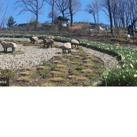
jęcia.
wice