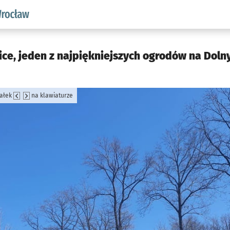
aw.pl podserwis: Środowisko we Wrocławiu
e, jeden z najpiękniejszych ogrodów na Dolny
załek
na klawiaturze