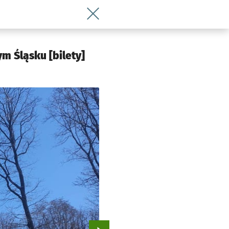
Wróć do artykułu Arboretum Wojsławice
m Śląsku [bilety]