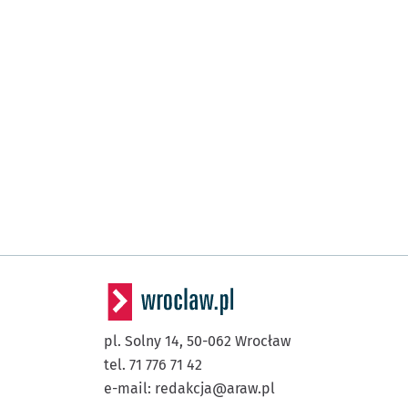
pl. Solny 14,
50-062
Wrocław
tel. 71 776 71 42
e-mail:
redakcja@araw.pl