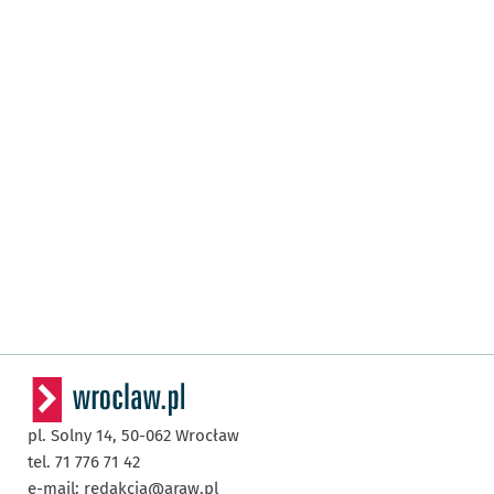
pl. Solny 14,
50-062
Wrocław
tel. 71 776 71 42
e-mail:
redakcja@araw.pl