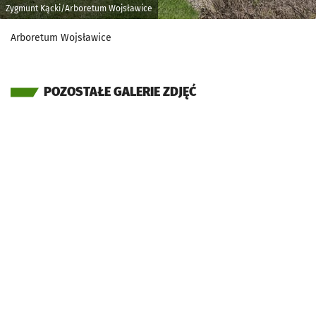
Zygmunt Kącki/Arboretum Wojsławice
Arboretum Wojsławice
POZOSTAŁE GALERIE ZDJĘĆ