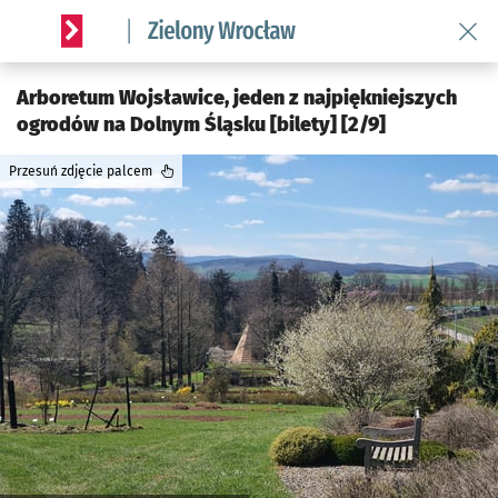
Wróć 
Serwis informacyjny wroclaw.pl podserwis: Środowisko we 
Arboretum Wojsławice, jeden z najpiękniejszych
ogrodów na Dolnym Śląsku [bilety] [2/9]
Przesuń zdjęcie palcem