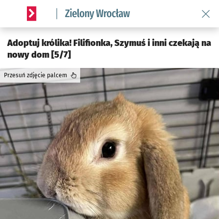
Wróć 
Serwis informacyjny wroclaw.pl podserwis: Środowisko we 
Adoptuj królika! Filifionka, Szymuś i inni czekają na
nowy dom [5/7]
Przesuń zdjęcie palcem