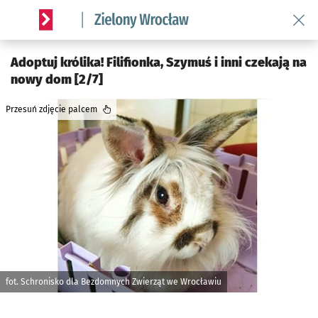
Wróć 
Serwis informacyjny wroclaw.pl podserwis: Środowisko we 
Adoptuj królika! Filifionka, Szymuś i inni czekają na
nowy dom [2/7]
Przesuń zdjęcie palcem
fot. Schronisko dla Bezdomnych Zwierząt we Wrocławiu