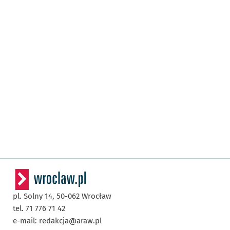
pl. Solny 14,
50-062
Wrocław
tel. 71 776 71 42
e-mail:
redakcja@araw.pl