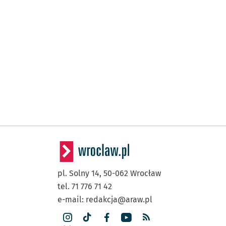
pl. Solny 14,
50-062
Wrocław
tel. 71 776 71 42
e-mail:
redakcja@araw.pl