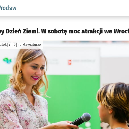
aw.pl podserwis: Środowisko we Wrocławiu
y Dzień Ziemi. W sobotę moc atrakcji we Wrocla
załek
na klawiaturze
jęcia.