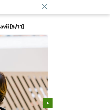
Wróć do artykułu 22 kwietnia Światowy
vii [5/11]
Przejdź do kolejnego zdjęcia.