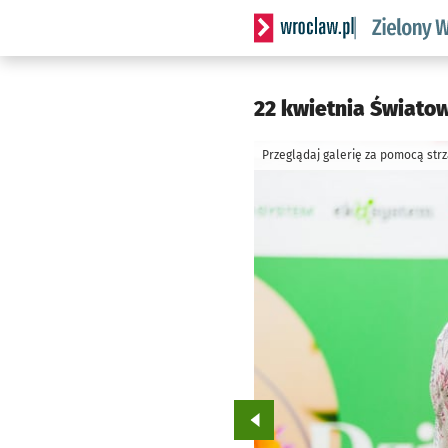
Serwis informacyjny wrocl
22 kwietnia Światow
Przeglądaj galerię za pomocą str
Przejdź do poprzedniego zd